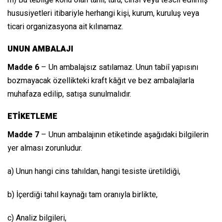
m) Bu tebliğe konu olan tahıl; türü, cinsi veya tescil edilmiş
hususiyetleri itibariyle herhangi kişi, kurum, kuruluş veya
ticari organizasyona ait kılınamaz.
UNUN AMBALAJI
Madde 6
– Un ambalajsız satılamaz. Unun tabiî yapısını
bozmayacak özellikteki kraft kâğıt ve bez ambalajlarla
muhafaza edilip, satışa sunulmalıdır.
ETİKETLEME
Madde 7
– Unun ambalajının etiketinde aşağıdaki bilgilerin
yer alması zorunludur.
a) Unun hangi cins tahıldan, hangi tesiste üretildiği,
b) İçerdiği tahıl kaynağı tam oranıyla birlikte,
c) Analiz bilgileri,