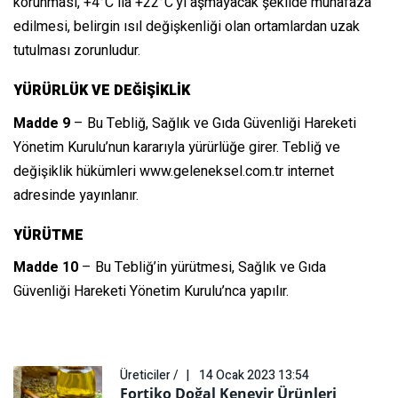
korunması, +4°C ila +22°C’yi aşmayacak şekilde muhafaza
edilmesi, belirgin ısıl değişkenliği olan ortamlardan uzak
tutulması zorunludur.
YÜRÜRLÜK VE DEĞİŞİKLİK
Madde 9
– Bu Tebliğ, Sağlık ve Gıda Güvenliği Hareketi
Yönetim Kurulu’nun kararıyla yürürlüğe girer. Tebliğ ve
değişiklik hükümleri
www.geleneksel.com.tr
internet
adresinde yayınlanır.
YÜRÜTME
Madde 10
– Bu Tebliğ’in yürütmesi, Sağlık ve Gıda
Güvenliği Hareketi Yönetim Kurulu’nca yapılır.
Üreticiler /
14 Ocak 2023 13:54
Fortiko Doğal Kenevir Ürünleri